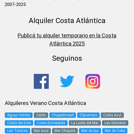
2007-2025
Alquiler Costa Atlántica
Publicá tu alquiler temporario en la Costa
Atlántica 2025
Seguinos
Alquileres Verano Costa Atlántica
Aguas Verdes
Carilo
Chapadmalal
Claromeco
Costa Azul
Costa del Este
Costa Esmeralda
La Lucila del Mar
Las Gaviotas
Las Toninas
Mar Azul
Mar Chiquita
Mar de Ajo
Mar de Cobo