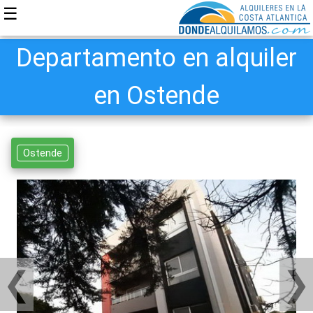
☰
Departamento en alquiler
en Ostende
Ostende
❮
❯