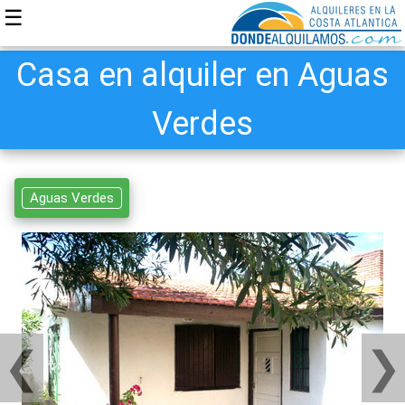
☰
Casa en alquiler en Aguas
Verdes
Aguas Verdes
❮
❯