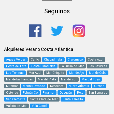
Seguinos
Alquileres Verano Costa Atlántica
Aguas Verdes
Carilo
Chapadmalal
Claromeco
Costa Azul
Costa del Este
Costa Esmeralda
La Lucila del Mar
Las Gaviotas
Las Toninas
Mar Azul
Mar Chiquita
Mar de Ajo
Mar de Cobo
Mar de las Pampas
Mar del Plata
Mar del sur
Mar del Tuyu
Miramar
Monte Hermoso
Necochea
Nueva Atlantis
Orense
Ostende
Pehuén-Có
Pinamar
Quequén
Reta
San Bernardo
San Clemente
Santa Clara del Mar
Santa Teresita
Valeria del Mar
Villa Gesell