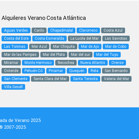
Alquileres Verano Costa Atlántica
Aguas Verdes
Carilo
Chapadmalal
Claromeco
Costa Azul
Costa del Este
Costa Esmeralda
La Lucila del Mar
Las Gaviotas
Las Toninas
Mar Azul
Mar Chiquita
Mar de Ajo
Mar de Cobo
Mar de las Pampas
Mar del Plata
Mar del sur
Mar del Tuyu
Miramar
Monte Hermoso
Necochea
Nueva Atlantis
Orense
Ostende
Pehuén-Có
Pinamar
Quequén
Reta
San Bernardo
San Clemente
Santa Clara del Mar
Santa Teresita
Valeria del Mar
Villa Gesell
da de Verano 2025
 ® 2007-2025