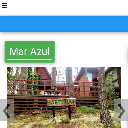
☰
Mar Azul
❮
❯