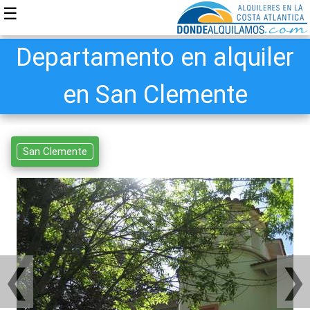
☰
Departamento en alquiler
en San Clemente
San Clemente
❮
❯