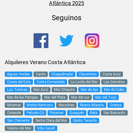
Atlántica 2025
Seguinos
Alquileres Verano Costa Atlántica
Aguas Verdes
Carilo
Chapadmalal
Claromeco
Costa Azul
Costa del Este
Costa Esmeralda
La Lucila del Mar
Las Gaviotas
Las Toninas
Mar Azul
Mar Chiquita
Mar de Ajo
Mar de Cobo
Mar de las Pampas
Mar del Plata
Mar del sur
Mar del Tuyu
Miramar
Monte Hermoso
Necochea
Nueva Atlantis
Orense
Ostende
Pehuén-Có
Pinamar
Quequén
Reta
San Bernardo
San Clemente
Santa Clara del Mar
Santa Teresita
Valeria del Mar
Villa Gesell