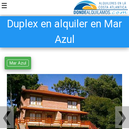
☰
Duplex en alquiler en Mar
Azul
Mar Azul
❮
❯