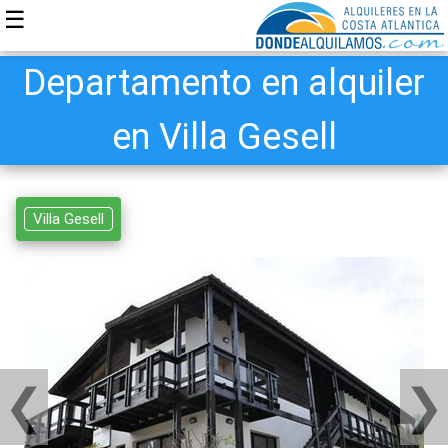
☰
Departamento en alquiler
en Villa Gesell
Villa Gesell
❮
❯