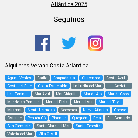
Atlántica 2025
Seguinos
Alquileres Verano Costa Atlántica
Aguas Verdes
Carilo
Chapadmalal
Claromeco
Costa Azul
Costa del Este
Costa Esmeralda
La Lucila del Mar
Las Gaviotas
Las Toninas
Mar Azul
Mar Chiquita
Mar de Ajo
Mar de Cobo
Mar de las Pampas
Mar del Plata
Mar del sur
Mar del Tuyu
Miramar
Monte Hermoso
Necochea
Nueva Atlantis
Orense
Ostende
Pehuén-Có
Pinamar
Quequén
Reta
San Bernardo
San Clemente
Santa Clara del Mar
Santa Teresita
Valeria del Mar
Villa Gesell