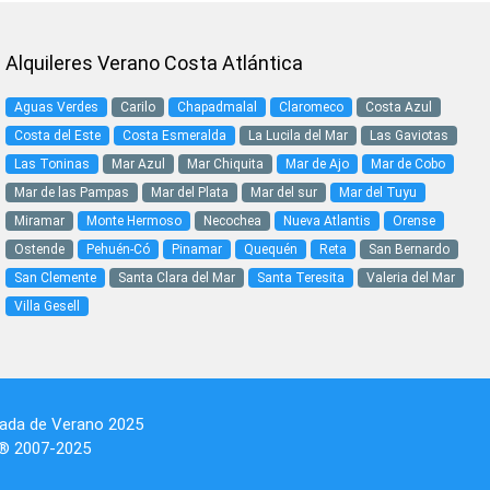
Alquileres Verano Costa Atlántica
Aguas Verdes
Carilo
Chapadmalal
Claromeco
Costa Azul
Costa del Este
Costa Esmeralda
La Lucila del Mar
Las Gaviotas
Las Toninas
Mar Azul
Mar Chiquita
Mar de Ajo
Mar de Cobo
Mar de las Pampas
Mar del Plata
Mar del sur
Mar del Tuyu
Miramar
Monte Hermoso
Necochea
Nueva Atlantis
Orense
Ostende
Pehuén-Có
Pinamar
Quequén
Reta
San Bernardo
San Clemente
Santa Clara del Mar
Santa Teresita
Valeria del Mar
Villa Gesell
da de Verano 2025
 ® 2007-2025