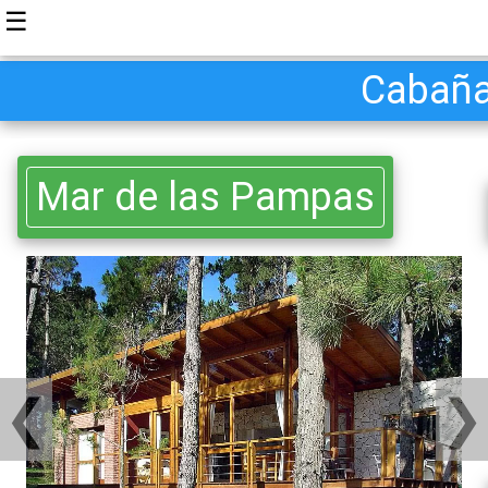
☰
Cabaña
Mar de las Pampas
❮
❯