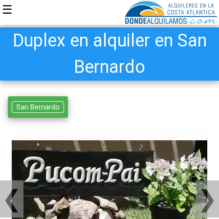
☰
Duplex en alquiler en San
Bernardo
San Bernardo
❮
❯