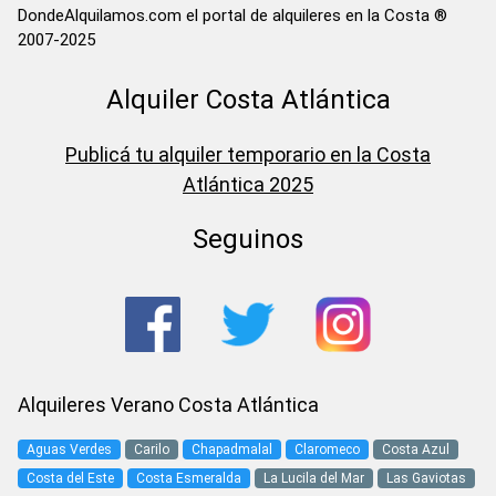
DondeAlquilamos.com el portal de alquileres en la Costa ®
2007-2025
Alquiler Costa Atlántica
Publicá tu alquiler temporario en la Costa
Atlántica 2025
Seguinos
Alquileres Verano Costa Atlántica
Aguas Verdes
Carilo
Chapadmalal
Claromeco
Costa Azul
Costa del Este
Costa Esmeralda
La Lucila del Mar
Las Gaviotas