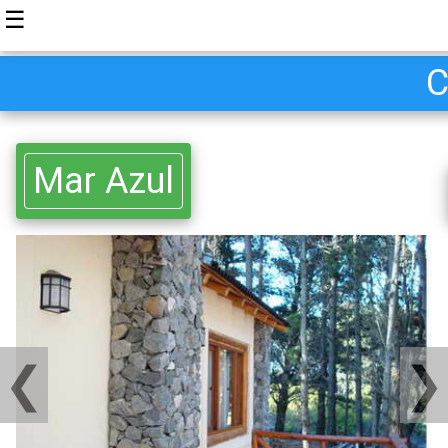
☰
C
Mar Azul
❮
❯