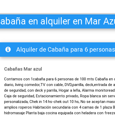
abaña en alquiler en Mar Az
Alquiler de Cabaña para 6 personas
Cabañas Mar azul
Contamos con 1cabaña para 6 personas de 100 mts Cabaña en do
diario, living comedor,TV con cable, DVD,parrilla, deck,entrada de
de seguridad, con deck y parrila, Hogar a leña, Alarma monitorea
Caja de seguridad, Estacionamiento privado, Ropa blanca sin serv
personalizada, Chek in 14 hs-chek out 10 hs, No se aceptan masco
amplios roperos Habitación secundaria con 4 camas de 1 plaza B
hidromasaje Planta baja cocina equipada con heladera con freeze