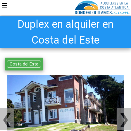
☰
Duplex en alquiler en
Costa del Este
Costa del Este
❮
❯