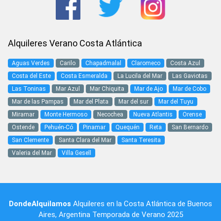
Alquileres Verano Costa Atlántica
Aguas Verdes
Carilo
Chapadmalal
Claromeco
Costa Azul
Costa del Este
Costa Esmeralda
La Lucila del Mar
Las Gaviotas
Las Toninas
Mar Azul
Mar Chiquita
Mar de Ajo
Mar de Cobo
Mar de las Pampas
Mar del Plata
Mar del sur
Mar del Tuyu
Miramar
Monte Hermoso
Necochea
Nueva Atlantis
Orense
Ostende
Pehuén-Có
Pinamar
Quequén
Reta
San Bernardo
San Clemente
Santa Clara del Mar
Santa Teresita
Valeria del Mar
Villa Gesell
DondeAlquilamos
Alquileres en la Costa Atlántica
de
Buenos
Aires
,
Argentina
Temporada de Verano 2025