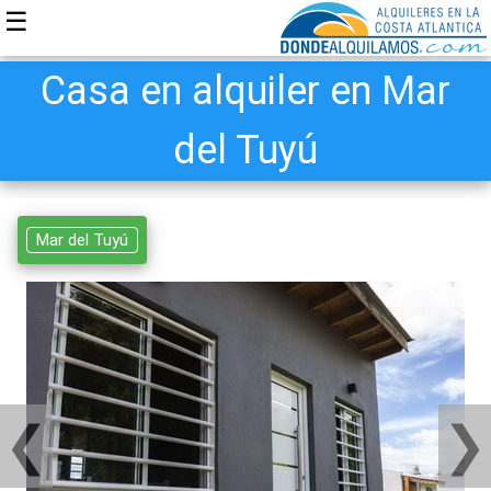
☰
Casa en alquiler en Mar
del Tuyú
Mar del Tuyú
❮
❯