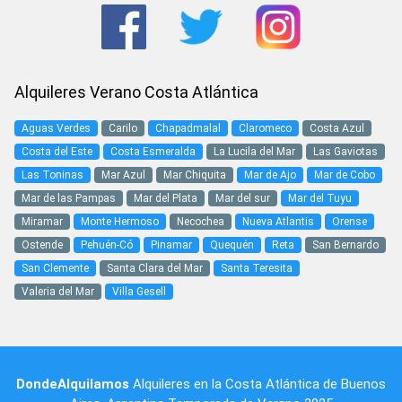
Alquileres Verano Costa Atlántica
Aguas Verdes
Carilo
Chapadmalal
Claromeco
Costa Azul
Costa del Este
Costa Esmeralda
La Lucila del Mar
Las Gaviotas
Las Toninas
Mar Azul
Mar Chiquita
Mar de Ajo
Mar de Cobo
Mar de las Pampas
Mar del Plata
Mar del sur
Mar del Tuyu
Miramar
Monte Hermoso
Necochea
Nueva Atlantis
Orense
Ostende
Pehuén-Có
Pinamar
Quequén
Reta
San Bernardo
San Clemente
Santa Clara del Mar
Santa Teresita
Valeria del Mar
Villa Gesell
DondeAlquilamos
Alquileres en la Costa Atlántica
de
Buenos